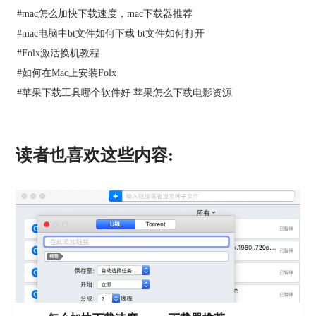
#
mac怎么加快下载速度，mac下载器推荐
创建种子文件又称做种，主要分三部分来完成，图
2-1为添加资源文件；图2-2为添加追踪服务器或网
#
mac电脑中bt文件如何下载 bt文件如何打开
络种子；图2-3为设置种子的文件名、大小以及开
#
Folx激活换机教程
始做种。
#
如何在Mac上安装Folx
下面我们来看看具体如何使用Folx创建种子文件
#
苹果下载工具哪个软件好 苹果怎么下载电影资源
吧。
二、创建种子文件
读者也喜欢这些内容:
图3：选择资源界面