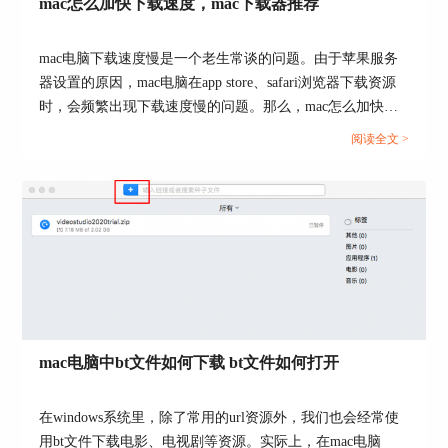
mac怎么加快下载速度，mac下载器推荐
单击图2-1区域“...”，在弹窗内选择资源，单击打
开，资源便被添加至创建种子文件弹窗内。
mac电脑下载速度慢是一个老生常谈的问题。由于苹果服务
器设置的原因，mac电脑在app store、safari浏览器下载资源
时，会频繁出现下载速度慢的问题。那么，mac怎么加快下
载速度？mac下载器推荐有哪些？接下来，就让我们一起来
阅读全文 >
了解下相关的问题。...
图4：添加追踪服务器界面
Folx通过添加追踪服务器，将种子文件上传至网络
上的服务器，通过这些服务器将资源进行分发，以
提高下载速度；通过添加网络种子，是除了种子创
mac电脑中bt文件如何下载 bt文件如何打开
建者之外，其他人也可以在网络上找到的种子资
源，有助简化种子创建者的播种进程。根据个人需
在windows系统里，除了常用的url资源外，我们也会经常使
求，单击“+”制作相应路径。
用bt文件下载电影、电视剧等资源。实际上，在mac电脑