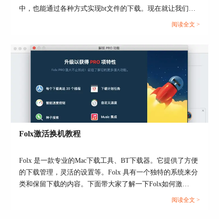
中，也能通过各种方式实现bt文件的下载。现在就让我们一
起来了解下mac电脑中bt文件如何下载，bt文件如何打开的相
阅读全文 >
关问题吧。...
图5：设置做种参数界面
在设置做种参数区域内我们可以指定种子的文件
名、保存位置等。其中块大小的设置，决定了种子
Folx激活换机教程
片段大小。块越少，单个片段越大，种子完整性越
高，不利于传输分流；反之，块越多，单个片段越
小，种子更容易传输分流，出错率也会增加，多数
Folx 是一款专业的Mac下载工具、BT下载器。它提供了方便
情况会选择Auto自动模式。
的下载管理，灵活的设置等。Folx 具有一个独特的系统来分
类和保留下载的内容。下面带大家了解一下Folx如何激
最后勾选“开始做种”，单击“好”，种子便制作完
活。...
成，将制作好的种子发送给其他用户，对方便可以
阅读全文 >
下载资源了。如果停止勾选“开始做种”，该种子会