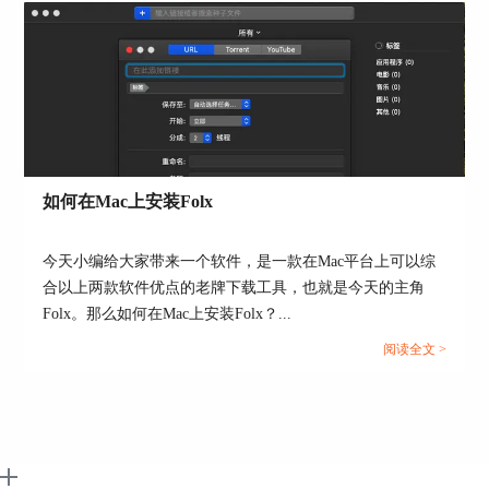
如图6所示，可以看到，Folx的链接捕获窗口中已
经出现了页面包含的16个音频链接。用户可以对这
些链接进行勾选下载。
如何在Mac上安装Folx
今天小编给大家带来一个软件，是一款在Mac平台上可以综
合以上两款软件优点的老牌下载工具，也就是今天的主角
图7：批量下载音频
Folx。那么如何在Mac上安装Folx？...
以上就是如何运用Folx浏览器捕获下载功能的全部
阅读全文 >
过程。该功能可以帮助用户实现更高效的下载操
作。不过，需注意的是，页面中需包含元素的下载
链接才能被Folx捕获并下载。
作者：泽洋