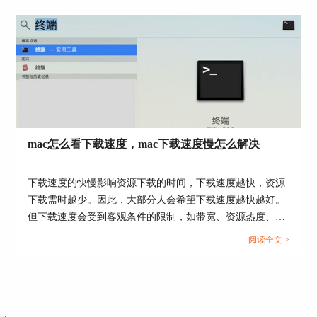
mac怎么看下载速度，mac下载速度慢怎么解决
图4：Vuze
下载速度的快慢影响资源下载的时间，下载速度越快，资源
下载需时越少。因此，大部分人会希望下载速度越快越好。
二、苹果bt下载工具有哪些功能
但下载速度会受到客观条件的限制，如带宽、资源热度、设
folx已经发展到了第五代，是一款很受mac用户喜
备性能等，不同情况下可达至的下载速度不同。本文会教大
阅读全文 >
爱的bt下载工具，其简单的操作方式，以及强大的
家mac怎么看下载速度，以及mac下载速度慢怎么解决。感兴
功能，让大家可以拥有更好的下载体验。下面以
趣的小伙伴，可以关注起来。...
folx为例，给大家介绍一下苹果bt下载工具有哪些
功能。