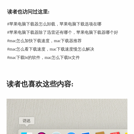
读者也访问过这里:
#
苹果电脑下载器怎么卸载，苹果电脑下载选项在哪
#
苹果电脑下载器除了迅雷还有哪个，苹果电脑下载器哪个好
#
mac怎么加快下载速度，mac下载器推荐
#
mac怎么看下载速度，mac下载速度慢怎么解决
#
mac下载bt的软件，mac怎么下载bt文件
图1：bt下载功能
读者也喜欢这些内容:
除了下载网上的bt种子资源外，folx还内置了种子
库，可搜索各种热门的视频。如图2所示，在顶部
输入框键入资源的关键字，然后按下键盘的回车
键，folx会自动搜索相关的资源，点击资源列表右
侧的“下载”按钮，即可开始资源的下载。