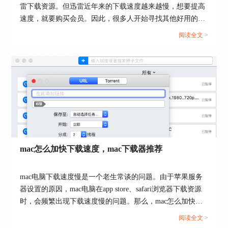
雷下载资源。但迅雷近年来的下载速度越来越慢，想要提高
速度，就要购买会员。因此，很多人开始寻找其他好用的、
下载速度快的软件。本文会给大家介绍苹果电脑下载器除了
阅读全文 >
迅雷还有哪个，苹果电脑下载器哪个好的相关内容，有相关
需求的小伙伴可以关注起来。...
图3：Transmission
3. Vuze
Vuze支持磁力与bt种子下载，但暂时不支持网页链
mac怎么加快下载速度，mac下载器推荐
接下载。因此Vuze是一款专注于bt下载的工具，其
专业性会强一点，实用性会弱一点，毕竟“懂事”的
mac电脑下载速度慢是一个老生常谈的问题。由于苹果服务
下载软件应该提供更多资源下载方式。
器设置的原因，mac电脑在app store、safari浏览器下载资源
在bt下载方面，Vuze拥有强大的p2p比特流技术，
时，会频繁出现下载速度慢的问题。那么，mac怎么加快下
让大家可以体验到更流畅、更快速的下载效果，这
载速度？mac下载器推荐有哪些？接下来，就让我们一起来
阅读全文 >
点来说Vuze还是表现不错的。
了解下相关的问题。...