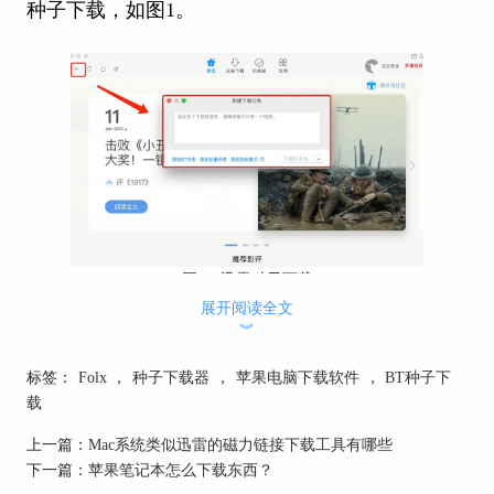
种子下载，如图1。
图1：迅雷种子下载
展开阅读全文
︾
一分钟后，此时测得的下载速度如图2所示，下载
速度约为194KB每秒。
标签：
Folx
，
种子下载器
，
苹果电脑下载软件
，
BT种子下
载
上一篇：
Mac系统类似迅雷的磁力链接下载工具有哪些
下一篇：
苹果笔记本怎么下载东西？