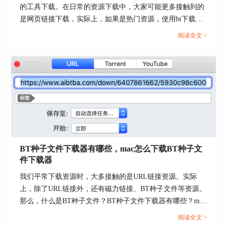
图4：qBittorrent下载速度
的工具下载。在日常的资源下载中，大家可能更多接触到的
是网页链接下载，实际上，如果是热门资源，使用bt下载速
三、Folx
度会更快。本文会给大家介绍苹果bt下载工具有哪些，苹果
阅读全文 >
bt下载工具有哪些功能的相关内容。还不懂怎么下载bt资源
最后一款参加测试的软件是Folx，这是一款专用于
的小伙伴，可以看起来了！...
Mac系统的下载器。点击主界面的加号，
在“Torrent”项中选择我们的目标种子文件，设置立
即开始任务。
BT种子文件下载器有哪些，mac怎么下载BT种子文
件下载器
我们平常下载资源时，大多接触的是URL链接资源。实际
上，除了URL链接外，还有磁力链接、BT种子文件等资源。
那么，什么是BT种子文件？BT种子文件下载器有哪些？mac
怎么下载BT种子文件下载器？下面让我们一一来解答以上问
阅读全文 >
题。...