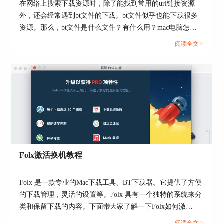
在网络上搜索下载资源时，除了能找到常用的url链接资源
择“限制下载速度”，同上文一样，可以设置成无限
外，还会经常遇到bt文件的下载。bt文件似乎也能下载很多
制下载速度，也可以设置固定的下载速度。
资源。那么，bt文件是什么文件？有什么用？mac电脑怎么
这种各个文件单独设置下载速度的方法，适用于有
下载bt文件？接下来，就让我们一起来详细了解以上问题
阅读全文 >
多个下载任务时，通过速度限制改变任务的优先顺
吧。...
序，例如可以把加急的文件设置下载速度
2.00MB/s，其余不那么着急的文件设置在5KB/s-
750KB/s，减少下载的压力。
Folx激活换机教程
Folx 是一款专业的Mac下载工具、BT下载器。它提供了方便
的下载管理，灵活的设置等。Folx 具有一个独特的系统来分
类和保留下载的内容。下面带大家了解一下Folx如何激
活。...
阅读全文 >