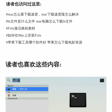
读者也访问过这里:
#
mac怎么看下载速度，mac下载速度慢怎么解决
图2：粘贴要下载的视频链接界面
#
bt文件是什么文件 mac电脑怎么下载bt文件
小编准备了三个任务先添加到要下载的序列，因为
#
Folx激活换机教程
之前设置的是手动开始，所以现在显示的状态
#
如何在Mac上安装Folx
是“已暂停”。
#
苹果下载工具哪个软件好 苹果怎么下载电影资源
读者也喜欢这些内容:
图3：下载任务显示界面
可以看到界面左下角此时显示的是“无限制”，在这
个位置修改，可以同时调整所有下载任务的下载速
度，尽量保证下载速度迅速；也可设置具体下载速
度，根据自身需要调整。