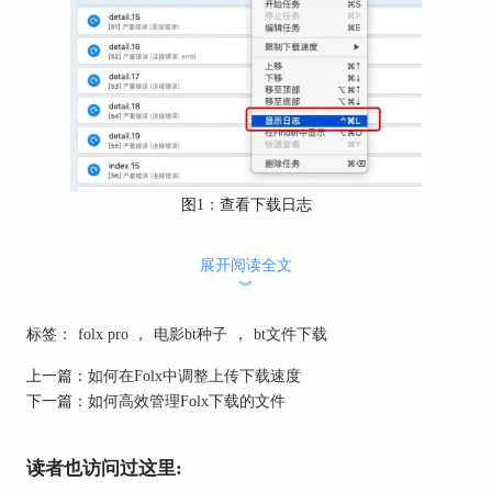
图1：查看下载日志
日志展示如下图2所示，想要提取下载日志，可以
展开阅读全文
右键点击日志，然后选择“将日志保存到文件”，再
︾
选择日志文件的保存位置和填写日志文件的命名即
可。
标签：
folx pro
，
电影bt种子
，
bt文件下载
上一篇：
如何在Folx中调整上传下载速度
下一篇：
如何高效管理Folx下载的文件
读者也访问过这里: