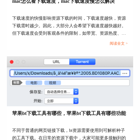
mac怎么看下载速度，mac下载速度慢怎么解决
下载速度的快慢影响资源下载的时间，下载速度越快，资源
下载需时越少。因此，大部分人会希望下载速度越快越好。
图3：取消勾选
但下载速度会受到客观条件的限制，如带宽、资源热度、设
3、Folx是否可以下载间接链接文件？
备性能等，不同情况下可达至的下载速度不同。本文会教大
阅读全文 >
家mac怎么看下载速度，以及mac下载速度慢怎么解决。感兴
众所周知，Folx可以下载直链链接的文件，如果链
趣的小伙伴，可以关注起来。...
接重定向到另一个资源或使用JavaScript动态生成，
则Folx将无法对其进行下载处理，这也是出于安全
性进行的考量，因此Folx是无法下载间接链接的文
件。
4、Folx如何设置排队下载？
Folx对于一些需要排序的任务，是如何设置下载任
务按照一个一个的顺序进行下载，而不进行多线程
苹果bt下载工具有哪些，苹果bt下载工具有哪些功能
同步下载呢？
其实很简单，大家需要在Folx偏好设置的“常规”选
不同于普通的网页链接下载，bt资源需要使用到可解析种子
项中，设置同时运行最大任务数为1个，如下图4。
的工具下载。在日常的资源下载中，大家可能更多接触到的