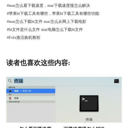
#
mac怎么看下载速度，mac下载速度慢怎么解决
图2：提取下载日志
#
苹果bt下载工具有哪些，苹果bt下载工具有哪些功能
2、如何阻止Folx自动捕获下载链接？
#
mac怎么下载bt文件 mac怎么从网上下载电影
#
bt文件是什么文件 mac电脑怎么下载bt文件
当安装了Folx的浏览器扩展插件以后，点击文件下
载链接,Folx会自动捕获并进行下载，但偶尔有时候
#
Folx激活换机教程
我们并不希望Folx自动进行捕获，那么又该如何操
作呢？
具体步骤如下：打开Folx菜单中的偏好设置，然后
读者也喜欢这些内容:
在“常规”选项中，取消勾选“使用Folx捕获浏览器中
的下载链接”选项，如下图3，即可禁用Folx的自动
捕获功能。