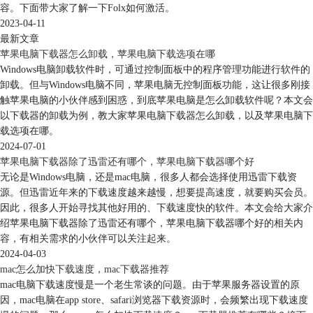
容。下面带大家了解一下Folx如何激活。
2023-04-11
最新文章
苹果电脑下载器怎么卸载，苹果电脑下载选项在哪
Windows电脑卸载软件时，可通过控制面板中的程序管理功能进行软件的
卸载。但与Windows电脑不同，苹果电脑无控制面板功能，这让很多刚接
触苹果电脑的小伙伴感到困惑，到底苹果电脑是怎么卸载软件呢？本文会
以下载器的卸载为例，教大家苹果电脑下载器怎么卸载，以及苹果电脑下
载选项在哪。
2024-07-01
苹果电脑下载器除了迅雷还有哪个，苹果电脑下载器哪个好
无论是Windows电脑，还是mac电脑，很多人都会选择使用迅雷下载资
源。但迅雷近年来的下载速度越来越慢，想要提高速度，就要购买会员。
因此，很多人开始寻找其他好用的、下载速度快的软件。本文会给大家介
绍苹果电脑下载器除了迅雷还有哪个，苹果电脑下载器哪个好的相关内
容，有相关需求的小伙伴可以关注起来。
2024-04-03
mac怎么加快下载速度，mac下载器推荐
mac电脑下载速度慢是一个老生常谈的问题。由于苹果服务器设置的原
因，mac电脑在app store、safari浏览器下载资源时，会频繁出现下载速度