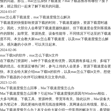
慢的问题。那么，mac怎么加快下载速度？mac下载器推荐有哪些？接下
来，就让我们一起来了解下相关的问题。
2024-03-07
mac怎么看下载速度，mac下载速度慢怎么解决
下载速度的快慢影响资源下载的时间，下载速度越快，资源下载需时越
少。因此，大部分人会希望下载速度越快越好。但下载速度会受到客观条
件的限制，如带宽、资源热度、设备性能等，不同情况下可达至的下载速
度不同。本文会教大家mac怎么看下载速度，以及mac下载速度慢怎么解
决。感兴趣的小伙伴，可以关注起来。
2024-02-06
mac下载bt的软件，mac怎么下载bt文件
在下载热门资源时，bt种子下载会更有优势，因其拥有多端上传、多端下
载的优点。在资源足够热门时，参与上传的人会更多，资源下载速度会更
快。本文会给大家介绍mac下载bt的软件，以及mac怎么下载bt文件。想使
用bt下载器的小伙伴可以继续关注文章内容。
2023-12-05
Mac下载速度慢怎么回事，Mac下载速度慢怎么办
Mac下载速度慢怎么回事？引起Mac下载速度慢的原因与Windows相似，
大多与网速、下载工具、资源种类、带宽等有关。除此以外，Mac设备大
多为笔记本，因此更倾向使用无线连接网络，其网速会比有线慢。那么，
Mac下载速度慢怎么办？本文会给大家介绍一些常用的解决方法，希望能