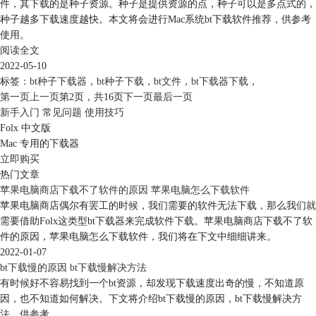
件，其下载的是种子资源。种子是提供资源的点，种子可以是多点式的，
种子越多下载速度越快。本文将会进行Mac系统bt下载软件推荐，供参考
使用。
阅读全文
2022-05-10
标签：
bt种子下载器
，
bt种子下载
，
bt文件
，
bt下载器下载
，
第一页
上一页
第2页，
共16页
下一页
最后一页
新手入门
常见问题
使用技巧
Folx 中文版
Mac 专用的下载器
立即购买
热门文章
苹果电脑商店下载不了软件的原因 苹果电脑怎么下载软件
苹果电脑商店偶尔有罢工的时候，我们需要的软件无法下载，那么我们就
需要借助Folx这类型bt下载器来完成软件下载。苹果电脑商店下载不了软
件的原因，苹果电脑怎么下载软件，我们将在下文中细细讲来。
2022-01-07
bt下载慢的原因 bt下载慢解决方法
有时候好不容易找到一个bt资源，却发现下载速度出奇的慢，不知道原
因，也不知道如何解决。下文将介绍bt下载慢的原因，bt下载慢解决方
法，供参考。