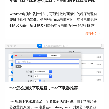
苹果电脑下载器怎么卸载，苹果电脑下载选项在哪
Windows电脑卸载软件时，可通过控制面板中的程序管理功
能进行软件的卸载。但与Windows电脑不同，苹果电脑无控
制面板功能，这让很多刚接触苹果电脑的小伙伴感到困惑，
到底苹果电脑是怎么卸载软件呢？本文会以下载器的卸载为
阅读全文 >
例，教大家苹果电脑下载器怎么卸载，以及苹果电脑下载选
项在哪。...
图3:添加标签
或者选中这个新标签，在标签设置界面的右侧，可
以对标签进行重命名。
“存储位置”可以更改为这类标签想要自动存储的位
置，与Music整合可以自动将文件同步到Music中。
对”为此类属性下载任务自动配置此项标签”进行设
mac怎么加快下载速度，mac下载器推荐
置，可以为新标签匹配文件属性。
不用保存，直接关闭“偏好设置”，对新标签的创建
mac电脑下载速度慢是一个老生常谈的问题。由于苹果服务
以及属性设置就完成了。
器设置的原因，mac电脑在app store、safari浏览器下载资源