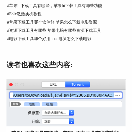
控制以及时间限制等。时间限制一般需要自行勾
#
苹果bt下载工具有哪些，苹果bt下载工具有哪些功能
选，然后选择天数，例如从周一到周日当中的某天
#
Folx激活换机教程
或几天，以及每天的时间节点等。
#
苹果下载工具哪个软件好 苹果怎么下载电影资源
#
资源下载工具有哪些 苹果电脑有哪些资源下载工具
#
电影下载工具哪个好用 mac电脑怎么下载电影
读者也喜欢这些内容:
图3：Folx偏好设置-智能速控
非智能速度控制
上文了解过，当打开Folx软件后，左下角速度控制
出现的限制下
载速度和限制上传速度。