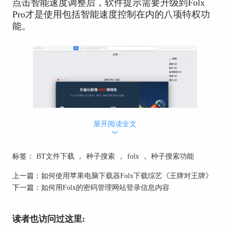
点击智能速度调整后，软件提示需要升级到Folx
Pro才是使用包括智能速度控制在内的八项特权功
能。
展开阅读全文
︾
标签：
BT文件下载
，
种子搜索
，
folx
，
种子搜索功能
图2：关于Folx Pro特权功能
上一篇：
如何使用苹果电脑下载器Folx下载综艺《王牌对王牌》
下一篇：
如何用Folx的密码管理网站登录信息内容
但是如果大家想要了解更多关于智能速度控制的
话，可以点击Folx软件的菜单栏，选择“Folx”的“偏
好设置”，其中就有“智能速控”的内容。它包括了
读者也访问过这里:
最大下载速度设定、限制上传速度设定、智能速度