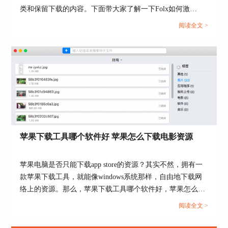
类和保留下载的内容。下面带大家了解一下Folx如何激
活。...
阅读全文 >
图5：自定义下载速度
除了限制下载速度的设置外，还可以设置限制上传
速度。同样的，限制上传速度也包括了无限制选
项、自动以及5KB/s、10KB/s、20KB/s等等。例如
苹果下载工具哪个软件好 苹果怎么下载电影资源
当我们把长传速度设定为100KS/s时，那么此时
Folx软件的限制上传的速度最大值则为100KB/s。
苹果电脑是否只能下载app store的资源？其实不然，拥有一
款苹果下载工具，就能像windows系统那样，自由地下载网
络上的资源。那么，苹果下载工具哪个软件好，苹果怎么下
载电影资源？今天就让我们详细来探究一下吧。...
阅读全文 >