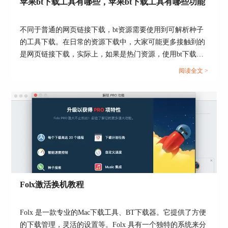
首先限制下载速度包括无限制选项、自动以及
苹果bt下载工具有哪些，苹果bt下载工具有哪些功能
5KB/s、10KB/s、20KB/s等。例如当我们把下载速
度设定为20KB/s时，那么Folx软件就会限制下载的
不同于普通的网页链接下载，bt资源需要使用到可解析种子
速度最大值为20KB/s。
的工具下载。在日常的资源下载中，大家可能更多接触到的
是网页链接下载，实际上，如果是热门资源，使用bt下载速
度会更快。本文会给大家介绍苹果bt下载工具有哪些，苹果
阅读全文 >
bt下载工具有哪些功能的相关内容。还不懂怎么下载bt资源
的小伙伴，可以看起来了！...
图4：限制下载速度设定
另外，它还有自定义的速度设置，一般来说Folx软
件的最大速度可以设定为10000KB/s，然后点
Folx激活换机教程
击“好”，便能将设定的下载速度进行保存。
Folx 是一款专业的Mac下载工具、BT下载器。它提供了方便
的下载管理，灵活的设置等。Folx 具有一个独特的系统来分