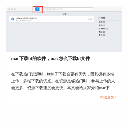
如果想下载种子库中的资源，如图5所示，只需点
趣的小伙伴，可以关注起来。...
击单条资源右侧的“下载”按钮，即可开始下载任
务。
mac下载bt的软件，mac怎么下载bt文件
在下载热门资源时，bt种子下载会更有优势，因其拥有多端
上传、多端下载的优点。在资源足够热门时，参与上传的人
图5：种子库资源
会更多，资源下载速度会更快。本文会给大家介绍mac下载
4.智能速控、智能标签、计划下载
bt的软件，以及mac怎么下载bt文件。想使用bt下载器的小伙
阅读全文 >
伴可以继续关注文章内容。...
另外，folx还提供了计划下载、智能速度控制、智
能标签等高阶功能，可用于下载任务的管理，让资
源下载变得更加简单而有条理。
以计划下载任务为例，如图6所示，folx提供了以小