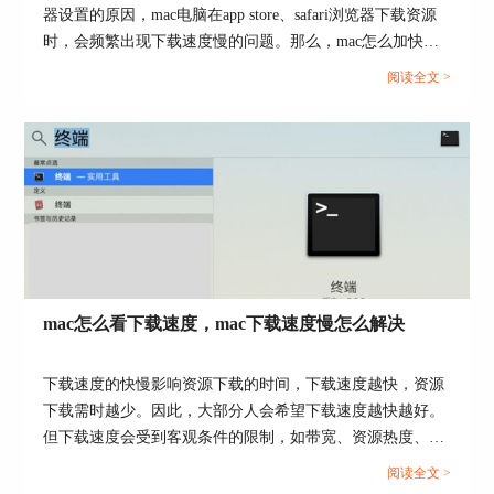
器设置的原因，mac电脑在app store、safari浏览器下载资源
除了捕获当前链接内容外，我们也可以使用folx捕
时，会频繁出现下载速度慢的问题。那么，mac怎么加快下
获页面上的所有链接，以下载页面上的照片、音
载速度？mac下载器推荐有哪些？接下来，就让我们一起来
频、视频等元素。
阅读全文 >
了解下相关的问题。...
图4：使用folx下载
mac怎么看下载速度，mac下载速度慢怎么解决
3.种子库资源
下载速度的快慢影响资源下载的时间，下载速度越快，资源
在下载资源时，寻找资源往往是最为耗费时间的步
下载需时越少。因此，大部分人会希望下载速度越快越好。
骤。folx集合了海量的视频、音频等资源可供大家
但下载速度会受到客观条件的限制，如带宽、资源热度、设
搜索使用。只需在folx的搜索栏中输入资源的关键
备性能等，不同情况下可达至的下载速度不同。本文会教大
字，即可获取大量的相关资源。
阅读全文 >
家mac怎么看下载速度，以及mac下载速度慢怎么解决。感兴