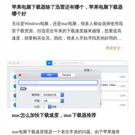
图2：创建下载任务
苹果电脑下载器除了迅雷还有哪个，苹果电脑下载器
哪个好
2.浏览器支持
无论是Windows电脑，还是mac电脑，很多人都会选择使用迅
在浏览器的支持上，folx为多款主流浏览器定制了
雷下载资源。但迅雷近年来的下载速度越来越慢，想要提高
扩展插件，可以直接安装在浏览器中使用。支持的
浏览器类型包括苹果safari、Google chrome、
速度，就要购买会员。因此，很多人开始寻找其他好用的、
firefox、opera四款主流浏览器。
下载速度快的软件。本文会给大家介绍苹果电脑下载器除了
阅读全文 >
迅雷还有哪个，苹果电脑下载器哪个好的相关内容，有相关
需求的小伙伴可以关注起来。...
图3：浏览器扩展插件
mac怎么加快下载速度，mac下载器推荐
在获取浏览器的安装许可后，folx的下载功能会安
装在浏览器的右键快捷菜单中，通过右击下载链接
的方式，可选择菜单功能启动folx创建下载任务。
mac电脑下载速度慢是一个老生常谈的问题。由于苹果服务