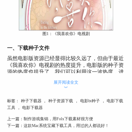
图1：《我喜欢你》电视剧
一、下载种子文件
虽然电影版资源已经显得比较久远了，但由于最近
《我喜欢你》电视剧的热度提升，电影版的种子资
源的热度也提升了。我们可以利用这一波热度，进
行电影版的
种子资源下载
。
展开阅读全文
︾
如图2所示，找到电影版的种子资源后，点击下载
种子文件。
标签：
种子下载器
，
种子资源下载
，
电影bt种子
，
电影下载
工具
，
电影下载器
上一篇：
制作游戏集锦，用Folx下载素材很方便
下一篇：
这款Mac系统宝藏下载工具，用过的人都说好！