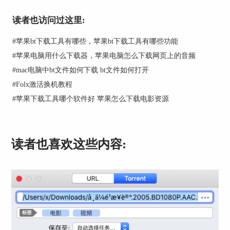
图2：下载种子文件
读者也访问过这里:
然后，如图3所示，在种子下载目录中找到相关的
#
苹果bt下载工具有哪些，苹果bt下载工具有哪些功能
种子文件，双击下载种子文件对应的资源。
#
苹果电脑用什么下载器，苹果电脑怎么下载网页上的音频
#
mac电脑中bt文件如何下载 bt文件如何打开
#
Folx激活换机教程
#
苹果下载工具哪个软件好 苹果怎么下载电影资源
图3：完成种子文件的下载
读者也喜欢这些内容:
二、创建下载任务
双击种子文件后，如图4所示，系统就会自动弹出
Folx的创建下载任务面板。需要注意的是，如果
Folx非系统默认的种子下载工具时，可能无法自动
弹出任务面板，用户可以通过右击种子文件，选择
使用Folx打开来解决。