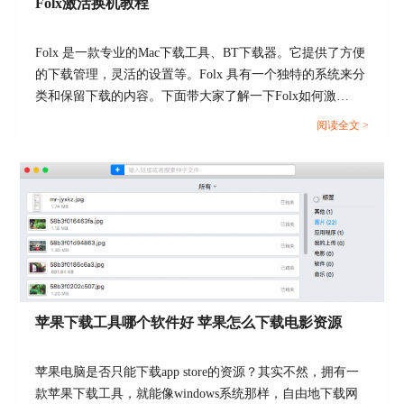
Folx激活换机教程
下拉视频解析网站，找到解析出的视频，单击右
键，单击“Download All With Folx”启动Folx扩展程
序，使用扩展程序来抓取视频链接。
Folx 是一款专业的Mac下载工具、BT下载器。它提供了方便
的下载管理，灵活的设置等。Folx 具有一个独特的系统来分
类和保留下载的内容。下面带大家了解一下Folx如何激
活。...
阅读全文 >
图5：选择视频地址界面
Folx扩展程序会将视频解析网站界面内所有链接抓
取至弹窗内，我们需要从众多链接中找到视频链
苹果下载工具哪个软件好 苹果怎么下载电影资源
接。单击链接分类窗口，找到“视频”标签，单击，
便可自动选中包含视频的链接。单击“下载”，便可
苹果电脑是否只能下载app store的资源？其实不然，拥有一
进入“下载设置弹窗”。
款苹果下载工具，就能像windows系统那样，自由地下载网