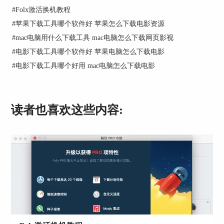
打开视频解析网站，将从图2步骤复制的网址粘贴
#
Folx激活换机教程
在解析框内，然后点击“获取视频”，稍等片刻便能
#
苹果下载工具哪个软件好 苹果怎么下载电影资源
在该界面下方找到已解析出的视频原地址（注：有
#
mac电脑用什么下载工具 mac电脑怎么下载网页影视
时会解析失败，多尝试几次，或者重新启动解析网
#
电影下载工具哪个软件好 苹果电脑怎么下载电影
站）。
#
电影下载工具哪个好用 mac电脑怎么下载电影
下面让我们来看看Folx是如何下载已解析出的视频
的吧！
二、下载视频
读者也喜欢这些内容:
图4：抓取视频链接界面