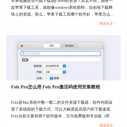
苹果电脑是否只能下载app store的资源？其实不然，拥有一
款苹果下载工具，就能像windows系统那样，自由地下载网
络上的资源。那么，苹果下载工具哪个软件好，苹果怎么下
载电影资源？今天就让我们详细来探究一下吧。...
图4：Folx Pro功能特性
阅读全文 >
2、Qbittorrent for Mac：
优点：能够集成可扩展的搜索引擎，在很多torrent
搜索网站能够同时搜索。
缺点：页面内容复杂、启动时运行速度较慢。
Folx Pro怎么用 Folx Pro激活码使用安装教程
Folx是Mac系统中数一数二的文件资源下载器，软件内部设
置了多线程的下载方式，可以大幅度提高用户的下载速度。
Folx当前主要有两个软件版本，分为免费版和专业版（即Pro
版）。...
阅读全文 >