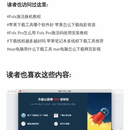
读者也访问过这里:
#
Folx激活换机教程
#
苹果下载工具哪个软件好 苹果怎么下载电影资源
图2：Qbittorrent for Mac下载
#
Folx Pro怎么用 Folx Pro激活码使用安装教程
第三款：迅雷for Mac
#
下载线程越多越好吗 苹果笔记本多线程下载工具推荐
迅雷除了拥有适用于Windows系统的版本之外，它
#
mac电脑用什么下载工具 mac电脑怎么下载网页影视
还拥有迅雷for Mac—专门为Mac打造的下载软件。
它拥有迅雷云播放，为内存不够的Mac用户所设计
的，能够充分解决用户的内存问题。
读者也喜欢这些内容: