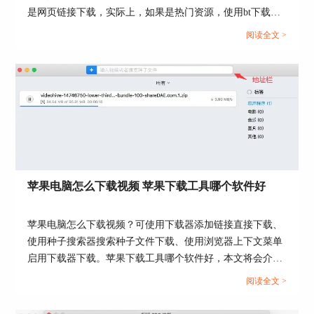
是网页链接下载，实际上，如果是热门资源，使用bt下载速
度会更快。本文会给大家介绍苹果bt下载工具有哪些，苹果
阅读全文 >
bt下载工具有哪些功能的相关内容。还不懂怎么下载bt资源
的小伙伴，可以看起来了！...
图5：Folx偏好设置
并打开偏好设置中的“智能速控”选项卡，即可设置
智能速度控制的规则。
如图6所示，智能速控可先设置一个全局的控速标
准，包括下载与上传速度。
苹果电脑怎么下载视频 苹果下载工具哪个软件好
苹果电脑怎么下载视频？可使用下载器添加链接直接下载、
使用种子搜索器搜索种子文件下载、使用浏览器上下文菜单
图6：设置控制的速度
启用下载器下载。苹果下载工具哪个软件好，本文将会介绍
几款好用的mac下载工具。...
然后，可根据实际需要，设置在特定程序运行时，
阅读全文 >
启用上述设置的速度控制。