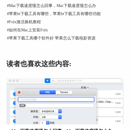
图2：限制速度选项
#
Mac下载速度慢怎么回事，Mac下载速度慢怎么办
#
苹果bt下载工具有哪些，苹果bt下载工具有哪些功能
二、全局速度控制
#
Folx激活换机教程
当然，我们也可以通过全局速度控制功能，统一设
#
如何在Mac上安装Folx
置各个任务的速度控制标准。如图3所示，通过单
击Folx左下角的速度控制按钮，即可限制全局的下
#
苹果下载工具哪个软件好 苹果怎么下载电影资源
载速度、上传速度。
读者也喜欢这些内容:
图3：全局速度控制
三、智能速度控制
除了单任务速控定制与全局速度控制，Folx还提供
更加强大的智能速度控制功能。