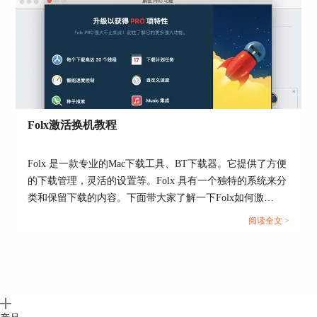
具体添加特定程序的操作如下，如图7所示，先勾
选“当列表中的应用正在运行时”，然后再单
击“+”按钮。
Folx激活换机教程
Folx 是一款专业的Mac下载工具、BT下载器。它提供了方便
图7：添加应用
的下载管理，灵活的设置等。Folx 具有一个独特的系统来分
类和保留下载的内容。下面带大家了解一下Folx如何激
接着，如图8所示，在弹出的程序选项中，选择所
活。...
阅读全文 >
需添加的程序，比如本例中的FaceTime，在使用时
需要确保有足够的带宽资源。