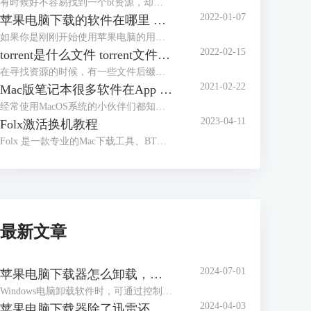
有时候好不容易找到一个bt资源，却发现下载速度出奇的慢，不知道原因，也不知道如何解决。下文将介绍bt下载慢的原因，bt下载慢解决方法，供参考。
2022-01-07
苹果电脑下载的软件在哪里 mac应用程序安装在哪个目录
如果你是刚刚开始使用苹果电脑的用户，可能会出现以下的困惑：苹果电脑下载的软件在哪里，mac应用程序安装中哪个目录？接下来就将在文中解答这两个问题。
2022-02-15
torrent是什么文件 torrent文件怎么打开
在寻找资源的时候，有一些文件后缀是“.torrent”,那么.torrent是什么文件，torrent文件怎么打开？下文中将对该问题进行介绍。
2021-02-22
Mac版笔记本很多软件在App Store上没有，如何下载呢？
经常使用MacOS系统的小伙伴们都知道，作为一个相对封闭的系统，苹果是有官方的应用商店（App Store）用于软件下载的，但是它的软件数量相对较少，许多应用并不支持下载。我们可以先给Mac系统安装上Folx软件，这是一款专门用于苹果系统的文件下载软件。它拥有Folx版和Folx Pro版，后者的功能相比前者要更多更强大些。
2023-04-11
Folx激活换机教程
Folx 是一款专业的Mac下载工具、BT下载器。它提供了方便的下载管理，灵活的设置等。Folx 具有一个独特的系统来分类和保留下载的内容。下面带大家了解一下Folx如何激活。
最新文章
2024-07-01
苹果电脑下载器怎么卸载，苹果电脑下载选项在哪
Windows电脑卸载软件时，可通过控制面板中的程序管理功能进行软件的卸载。但与Windows电脑不同，苹果电脑无控制面板功能，这让很多刚接触苹果电脑的小伙伴感到困惑，到底苹果电脑是怎么卸载软件呢？本文会以下载器的卸载为例，教大家苹果电脑下载器怎么卸载，以及苹果电脑下载选项在哪。
2024-04-03
苹果电脑下载器除了迅雷还有哪个，苹果电脑下载器哪个好