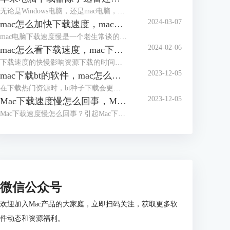
无论是Windows电脑，还是mac电脑，很多人都会选择使用迅雷下载资源。但迅雷近年来的下载速度越来越慢，想要提高速度，就要购买会员。因此，很多人开始寻找其他好用的、下载速度快的软件。本文会给大家介绍苹果电脑下载器除了迅雷还有哪个，苹果电脑下载器哪个好的相关内容，有相关需求的小伙伴可以关注起来。
2024-03-07
mac怎么加快下载速度，mac下载器推荐
mac电脑下载速度慢是一个老生常谈的问题。由于苹果服务器设置的原因，mac电脑在app store、safari浏览器下载资源时，会频繁出现下载速度慢的问题。那么，mac怎么加快下载速度？mac下载器推荐有哪些？接下来，就让我们一起来了解下相关的问题。
2024-02-06
mac怎么看下载速度，mac下载速度慢怎么解决
下载速度的快慢影响资源下载的时间，下载速度越快，资源下载需时越少。因此，大部分人会希望下载速度越快越好。但下载速度会受到客观条件的限制，如带宽、资源热度、设备性能等，不同情况下可达至的下载速度不同。本文会教大家mac怎么看下载速度，以及mac下载速度慢怎么解决。感兴趣的小伙伴，可以关注起来。
2023-12-05
mac下载bt的软件，mac怎么下载bt文件
在下载热门资源时，bt种子下载会更有优势，因其拥有多端上传、多端下载的优点。在资源足够热门时，参与上传的人会更多，资源下载速度会更快。本文会给大家介绍mac下载bt的软件，以及mac怎么下载bt文件。想使用bt下载器的小伙伴可以继续关注文章内容。
2023-12-05
Mac下载速度慢怎么回事，Mac下载速度慢怎么办
Mac下载速度慢怎么回事？引起Mac下载速度慢的原因与Windows相似，大多与网速、下载工具、资源种类、带宽等有关。除此以外，Mac设备大多为笔记本，因此更倾向使用无线连接网络，其网速会比有线慢。那么，Mac下载速度慢怎么办？本文会给大家介绍一些常用的解决方法，希望能帮助大家解决问题。
微信公众号
欢迎加入Mac产品的大家庭，立即扫码关注，获取更多软
件动态和资源福利。