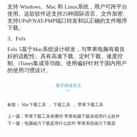
支持 Windows、Mac 和 Linux系统，用户可跨平台
使用。这款软件还支持25种国际语言、文件加密、
支持UPnP/NAT-PMP端口转发和以正确的文件顺序
下载。
3、Folx
Folx 5基于Mac系统设计研发，与苹果电脑有着良
好的适配性。具有高速下载、定时下载、速度控
制、iTunes集成等功能。使用偏好针对于国内用户
的使用习惯设计。
4、uTorrent
展开阅读全文
︾
有电脑端、手机端、网页端，客户端小巧，多端支
持对于使用苹果系列产品的用户友好。最新的Mac
标签：
Mac下载工具
，
下载工具
，
苹果下载工具
系统仅能使用网页端，下载速度与客户端并无差
别。可设置开机自动启动，需要搜索资源时，也可
上一篇：
苹果下载工具有哪些 苹果电脑下载游戏用什么软件
在网页上直接搜索。
下一篇：
电脑磁力下载是用什么软件 苹果系统磁力下载器
二、苹果电脑怎么加快下载速度