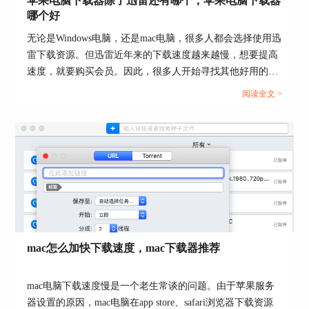
苹果电脑下载器除了迅雷还有哪个，苹果电脑下载器
哪个好
图1：下载任务界面
无论是Windows电脑，还是mac电脑，很多人都会选择使用迅
雷下载资源。但迅雷近年来的下载速度越来越慢，想要提高
速度，就要购买会员。因此，很多人开始寻找其他好用的、
2、闲时下载
下载速度快的软件。本文会给大家介绍苹果电脑下载器除了
阅读全文 >
白天在工作的时候，下载会影响速度。许多人都会
迅雷还有哪个，苹果电脑下载器哪个好的相关内容，有相关
选择在半夜下载，下载完后，这些用户会自动上传
需求的小伙伴可以关注起来。...
做种。只需通过设置下载时间，将其选择到凌晨到
早上到时间段，就可以为下载加速。
mac怎么加快下载速度，mac下载器推荐
mac电脑下载速度慢是一个老生常谈的问题。由于苹果服务
器设置的原因，mac电脑在app store、safari浏览器下载资源