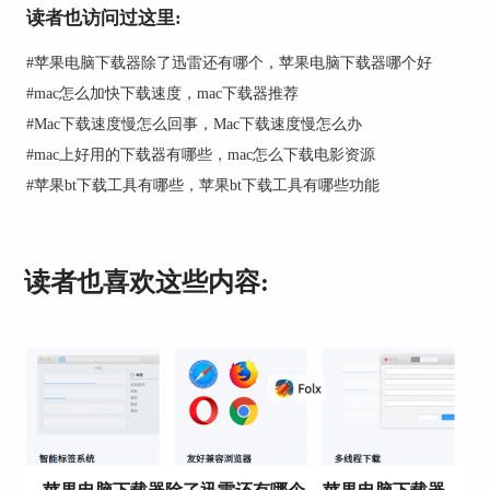
苹果电脑下载的速度受到硬件水平、带宽影响。但
读者也访问过这里:
我们依然可以通过BT下载软件Folx加快下载速度。
#
苹果电脑下载器除了迅雷还有哪个，苹果电脑下载器哪个好
1、Folx PRO 5支持最高20线程
#
mac怎么加快下载速度，mac下载器推荐
最高支持线程为20，但我们的加速并不是点击20线
#
Mac下载速度慢怎么回事，Mac下载速度慢怎么办
程就能达到最高下载速度。当我们使用的是100MB
#
mac上好用的下载器有哪些，mac怎么下载电影资源
带宽时，推荐使用5线程，这样可以达到每个线程
#
苹果bt下载工具有哪些，苹果bt下载工具有哪些功能
2.5MB/S的速度。
通常来讲，100MB带宽，下载速度为2.5MB/S。这
样一对比就可以看出来。如果选择10线程，那么每
读者也喜欢这些内容:
个线程的下载速度为1.25MB/S，这样就是一种资源
浪费。