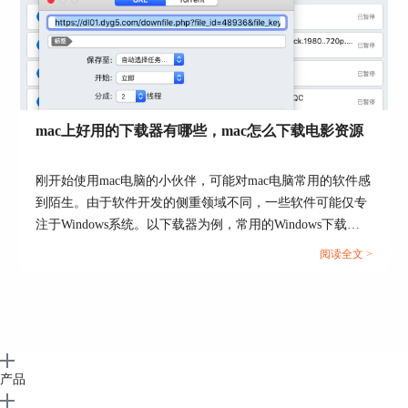
mac上好用的下载器有哪些，mac怎么下载电影资源
刚开始使用mac电脑的小伙伴，可能对mac电脑常用的软件感
到陌生。由于软件开发的侧重领域不同，一些软件可能仅专
图6：扩展创建下载任务
注于Windows系统。以下载器为例，常用的Windows下载器
不一定就适合mac系统，本文会给大家介绍mac上好用的下载
阅读全文 >
Folx不仅仅具备文件下载功能，它在其余方面同样
器有哪些，以及mac怎么下载电影资源的相关内容。感兴趣
卓越：内置的种子搜索引擎、分时段分应用的下载
的小伙伴可以看起来了！...
限速、自动化的计划任务下载、灵活的标签分类管
理，都是它被多数Mac用户选择的关键。关于更多
Folx功能的使用方式，可进入Folx中文网站了解。
产品
作者署名：包纸