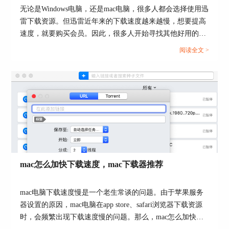
Folx程序的界面见下图4：左下方是全局限速设
无论是Windows电脑，还是mac电脑，很多人都会选择使用迅
置；上方是下载任务的创建入口；右侧则是文件的
雷下载资源。但迅雷近年来的下载速度越来越慢，想要提高
分类标签，可快速查看该标签下的下载文件。
速度，就要购买会员。因此，很多人开始寻找其他好用的、
下载速度快的软件。本文会给大家介绍苹果电脑下载器除了
阅读全文 >
迅雷还有哪个，苹果电脑下载器哪个好的相关内容，有相关
需求的小伙伴可以关注起来。...
图4：Folx界面
mac怎么加快下载速度，mac下载器推荐
Folx下载网络资源文件，首先需要创建一个下载任
务，我们可以通过点击上方的“＋”号按钮来创建。
mac电脑下载速度慢是一个老生常谈的问题。由于苹果服务
下图红框即为任务创建界面，支持URL任务创建和
器设置的原因，mac电脑在app store、safari浏览器下载资源
Torrent任务创建。以URL任务创建来说，我们将下
时，会频繁出现下载速度慢的问题。那么，mac怎么加快下
载链接粘贴到顶部链接输入栏中，设置好文件的保