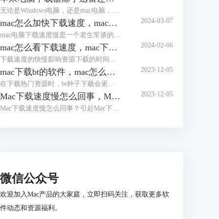
无论是Windows电脑，还是mac电脑，很多人都会选择使用迅雷下载资源。但迅雷近年来的下载速度越来越慢，想要提高速度，就要购买会员。因此，很多人开始寻找其他好用的、下载速度快的软件。本文会给大家介绍苹果电脑下载器除了迅雷还有哪个，苹果电脑下载器哪个好的相关内容，有相关需求的小伙伴可以关注起来。
2024-03-07
mac怎么加快下载速度，mac下载器推荐
mac电脑下载速度慢是一个老生常谈的问题。由于苹果服务器设置的原因，mac电脑在app store、safari浏览器下载资源时，会频繁出现下载速度慢的问题。那么，mac怎么加快下载速度？mac下载器推荐有哪些？接下来，就让我们一起来了解下相关的问题。
2024-02-06
mac怎么看下载速度，mac下载速度慢怎么解决
下载速度的快慢影响资源下载的时间，下载速度越快，资源下载需时越少。因此，大部分人会希望下载速度越快越好。但下载速度会受到客观条件的限制，如带宽、资源热度、设备性能等，不同情况下可达至的下载速度不同。本文会教大家mac怎么看下载速度，以及mac下载速度慢怎么解决。感兴趣的小伙伴，可以关注起来。
2023-12-05
mac下载bt的软件，mac怎么下载bt文件
在下载热门资源时，bt种子下载会更有优势，因其拥有多端上传、多端下载的优点。在资源足够热门时，参与上传的人会更多，资源下载速度会更快。本文会给大家介绍mac下载bt的软件，以及mac怎么下载bt文件。想使用bt下载器的小伙伴可以继续关注文章内容。
2023-12-05
Mac下载速度慢怎么回事，Mac下载速度慢怎么办
Mac下载速度慢怎么回事？引起Mac下载速度慢的原因与Windows相似，大多与网速、下载工具、资源种类、带宽等有关。除此以外，Mac设备大多为笔记本，因此更倾向使用无线连接网络，其网速会比有线慢。那么，Mac下载速度慢怎么办？本文会给大家介绍一些常用的解决方法，希望能帮助大家解决问题。
微信公众号
欢迎加入Mac产品的大家庭，立即扫码关注，获取更多软
件动态和资源福利。