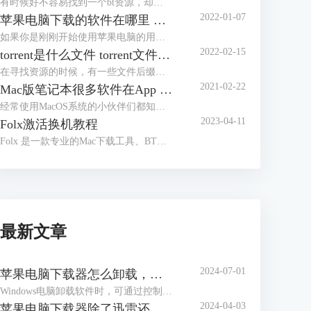
有时候好不容易找到一个bt资源，却发现下载速度出奇的慢，不知道原因，也不知道如何解决。下文将介绍bt下载慢的原因，bt下载慢解决方法，供参考。
2022-01-07
苹果电脑下载的软件在哪里 mac应用程序安装在哪个目录
如果你是刚刚开始使用苹果电脑的用户，可能会出现以下的困惑：苹果电脑下载的软件在哪里，mac应用程序安装中哪个目录？接下来就将在文中解答这两个问题。
2022-02-15
torrent是什么文件 torrent文件怎么打开
在寻找资源的时候，有一些文件后缀是“.torrent”,那么.torrent是什么文件，torrent文件怎么打开？下文中将对该问题进行介绍。
2021-02-22
Mac版笔记本很多软件在App Store上没有，如何下载呢？
经常使用MacOS系统的小伙伴们都知道，作为一个相对封闭的系统，苹果是有官方的应用商店（App Store）用于软件下载的，但是它的软件数量相对较少，许多应用并不支持下载。我们可以先给Mac系统安装上Folx软件，这是一款专门用于苹果系统的文件下载软件。它拥有Folx版和Folx Pro版，后者的功能相比前者要更多更强大些。
2023-04-11
Folx激活换机教程
Folx 是一款专业的Mac下载工具、BT下载器。它提供了方便的下载管理，灵活的设置等。Folx 具有一个独特的系统来分类和保留下载的内容。下面带大家了解一下Folx如何激活。
最新文章
2024-07-01
苹果电脑下载器怎么卸载，苹果电脑下载选项在哪
Windows电脑卸载软件时，可通过控制面板中的程序管理功能进行软件的卸载。但与Windows电脑不同，苹果电脑无控制面板功能，这让很多刚接触苹果电脑的小伙伴感到困惑，到底苹果电脑是怎么卸载软件呢？本文会以下载器的卸载为例，教大家苹果电脑下载器怎么卸载，以及苹果电脑下载选项在哪。
2024-04-03
苹果电脑下载器除了迅雷还有哪个，苹果电脑下载器哪个好