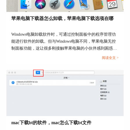
苹果电脑下载器怎么卸载，苹果电脑下载选项在哪
图4：Speed Boost界面
Windows电脑卸载软件时，可通过控制面板中的程序管理功
图4的软件与图3同理，也只是支持英文。如果总是
能进行软件的卸载。但与Windows电脑不同，苹果电脑无控
要将英文通过翻译软件翻译成中文，又会多花不少
制面板功能，这让很多刚接触苹果电脑的小伙伴感到困惑，
时间。
到底苹果电脑是怎么卸载软件呢？本文会以下载器的卸载为
阅读全文 >
例，教大家苹果电脑下载器怎么卸载，以及苹果电脑下载选
后来在网页上搜索查询，总算是找到了一款使用语
项在哪。...
言为中文的BT下载器，见下图5。
mac下载bt的软件，mac怎么下载bt文件