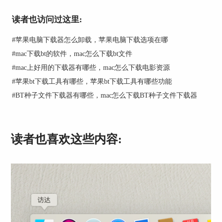
读者也访问过这里:
#
苹果电脑下载器怎么卸载，苹果电脑下载选项在哪
#
mac下载bt的软件，mac怎么下载bt文件
图2：搜索界面
#
mac上好用的下载器有哪些，mac怎么下载电影资源
#
苹果bt下载工具有哪些，苹果bt下载工具有哪些功能
但是看到图2的搜索结果后，对于前两个评分比较
#
BT种子文件下载器有哪些，mac怎么下载BT种子文件下载器
多的软件，我进行了试用。
读者也喜欢这些内容:
图3：iDownloader界面
图3的iDownloader软件打开后，仅仅是支持英文语
言。对于英文不太好的人来讲，不太友好。