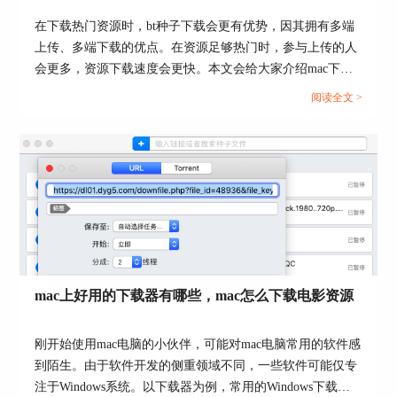
图5：Folx 5界面
在下载热门资源时，bt种子下载会更有优势，因其拥有多端
上传、多端下载的优点。在资源足够热门时，参与上传的人
简单的试用下来，对于电脑小白来讲，这款BT下
会更多，资源下载速度会更快。本文会给大家介绍mac下载
载器是较为友好的。
bt的软件，以及mac怎么下载bt文件。想使用bt下载器的小伙
阅读全文 >
二、苹果bt种子下载器用哪个好
伴可以继续关注文章内容。...
苹果BT下载器用Folx是较为合适的，使用下来，有
几个优点：
1、界面简洁易懂
mac上好用的下载器有哪些，mac怎么下载电影资源
刚开始使用mac电脑的小伙伴，可能对mac电脑常用的软件感
到陌生。由于软件开发的侧重领域不同，一些软件可能仅专
注于Windows系统。以下载器为例，常用的Windows下载器