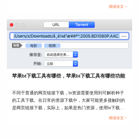
图6：Folx界面
不一定就适合mac系统，本文会给大家介绍mac上好用的下载
阅读全文 >
器有哪些，以及mac怎么下载电影资源的相关内容。感兴趣
在图6中，我们可以很简单的就看到当前的下载任
的小伙伴可以看起来了！...
务，以及下载任务的分类，便于查找。
2、同时支持网页链接与BT种子下载。
苹果bt下载工具有哪些，苹果bt下载工具有哪些功能
不同于普通的网页链接下载，bt资源需要使用到可解析种子
的工具下载。在日常的资源下载中，大家可能更多接触到的
是网页链接下载，实际上，如果是热门资源，使用bt下载速
度会更快。本文会给大家介绍苹果bt下载工具有哪些，苹果
阅读全文 >
bt下载工具有哪些功能的相关内容。还不懂怎么下载bt资源
的小伙伴，可以看起来了！...