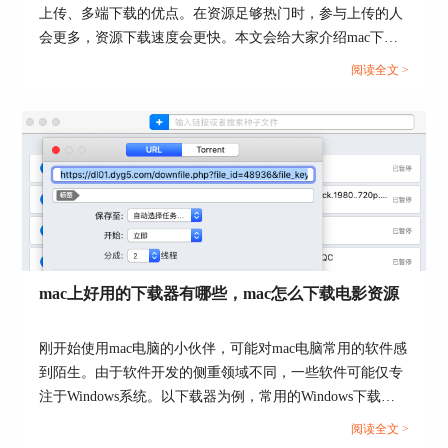
上传、多端下载的优点。在资源足够热门时，参与上传的人
会更多，资源下载速度会更快。本文会给大家介绍mac下载
bt的软件，以及mac怎么下载bt文件。想使用bt下载器的小伙
阅读全文 >
伴可以继续关注文章内容。...
图5：进入Safari浏览器设置
第二步：切换设置页面到“扩展”选项，然后勾选上
Folx的扩展，默认是不勾选的，因此大家一定要进
mac上好用的下载器有哪些，mac怎么下载电影资源
到Safari浏览器的设置界面，手动勾选上该扩展，
如下图6箭头所示。
刚开始使用mac电脑的小伙伴，可能对mac电脑常用的软件感
到陌生。由于软件开发的侧重领域不同，一些软件可能仅专
注于Windows系统。以下载器为例，常用的Windows下载器
不一定就适合mac系统，本文会给大家介绍mac上好用的下载
阅读全文 >
器有哪些，以及mac怎么下载电影资源的相关内容。感兴趣