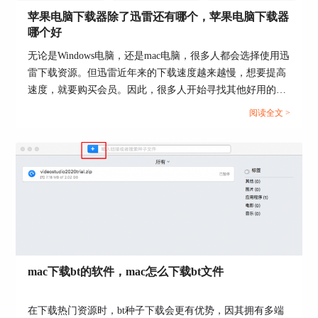
下，在浏览器中右键点击图片链接，出现的菜单如
苹果电脑下载器除了迅雷还有哪个，苹果电脑下载器
下图4所示，其中并没有关于Folx的选项可以使
哪个好
用，这意味着Folx扩展虽然安装成功但并未生效。
无论是Windows电脑，还是mac电脑，很多人都会选择使用迅
雷下载资源。但迅雷近年来的下载速度越来越慢，想要提高
速度，就要购买会员。因此，很多人开始寻找其他好用的、
下载速度快的软件。本文会给大家介绍苹果电脑下载器除了
阅读全文 >
迅雷还有哪个，苹果电脑下载器哪个好的相关内容，有相关
需求的小伙伴可以关注起来。...
图4：右键菜单展示
因此，大家还需要到浏览器中进入设置，激活Folx
扩展才能在浏览器中使用该扩展。首先打开Safari
浏览器，点击右上方的菜单，然后点击“偏好设
mac下载bt的软件，mac怎么下载bt文件
置”，进入设置界面，如下图5。
在下载热门资源时，bt种子下载会更有优势，因其拥有多端