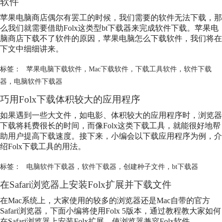
软件
苹果电脑商店偶尔有罢工的时候，我们需要的软件无法下载，那
么我们就需要借助Folx这类型bt下载器来完成软件下载。苹果电
脑商店下载不了软件的原因，苹果电脑怎么下载软件，我们将在
下文中细细讲来。
标签：
苹果电脑下载软件
，
Mac下载软件
，
下载工具软件
，
软件下载
器
，
电脑软件下载器
巧用Folx下载体积较大的应用程序
如果遇到一些大文件，如电影、体积较大的应用程序时，浏览器
下载将耗费很长的时间，而像Folx这类下载工具，就能很好地帮
助用户提高下载速度。接下来，小编会以下载应用程序为例，介
绍Folx下载工具的用法。
标签：
电脑软件下载器
，
软件下载器
，
创建种子文件
，
bt下载器
在Safari浏览器上安装Folx扩展并下载文件
在Mac系统上，大家使用的较多的浏览器还是Mac自带的官方
Safari浏览器，下面小编将使用Folx 5版本，通过教程教大家如何
在Safari浏览器上安装Folx扩展，使浏览器兼容Folx软件。